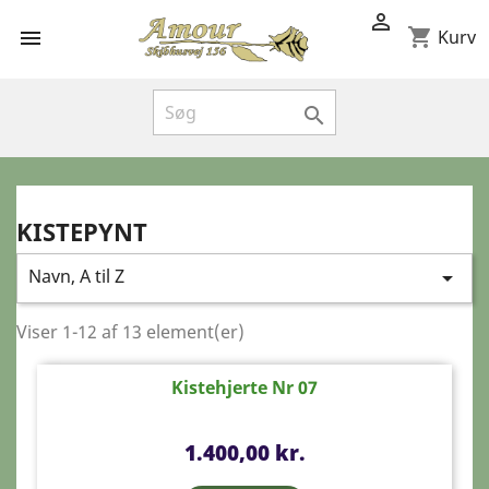

shopping_cart

Kurv

KISTEPYNT
Navn, A til Z

Viser 1-12 af 13 element(er)
Kistehjerte Nr 07
Pris
1.400,00 kr.