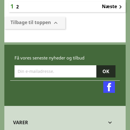
1
Næste
2

Tilbage til toppen

Få vores seneste nyheder og tilbud
Faceb
VARER
