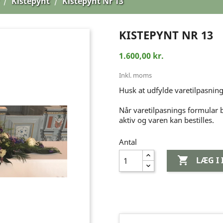
Kistepynt
Kistepynt Nr 13
KISTEPYNT NR 13
1.600,00 kr.
Inkl. moms
Husk at udfylde varetilpasning
Når varetilpasnings formular 
aktiv og varen kan bestilles.
Antal

LÆG I