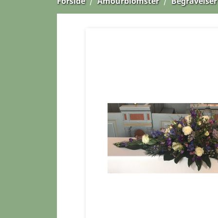
Forside
Amourblomster
Begravelser