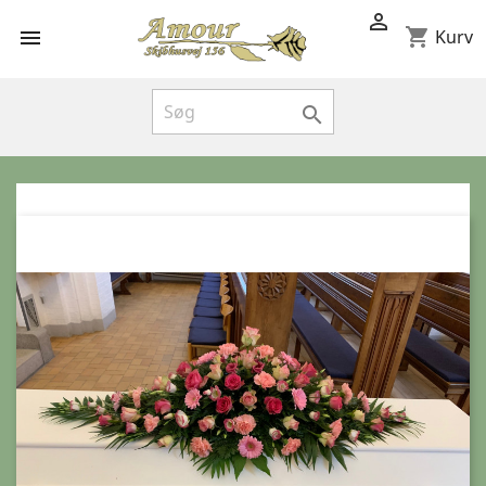

shopping_cart

Kurv
