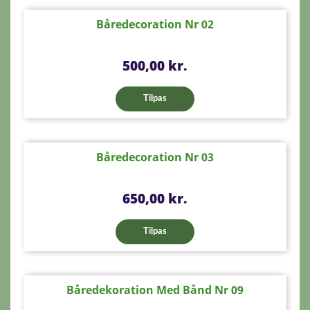
Båredecoration Nr 02
Pris
500,00 kr.
Tilpas
Båredecoration Nr 03
Pris
650,00 kr.
Tilpas
Båredekoration Med Bånd Nr 09