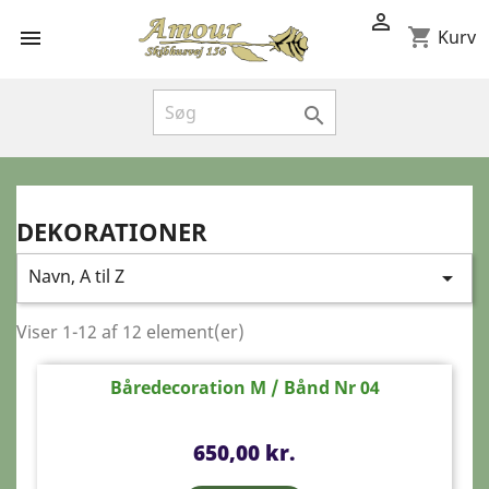

shopping_cart

Kurv

DEKORATIONER
Navn, A til Z

Viser 1-12 af 12 element(er)
Båredecoration M / Bånd Nr 04
Pris
650,00 kr.