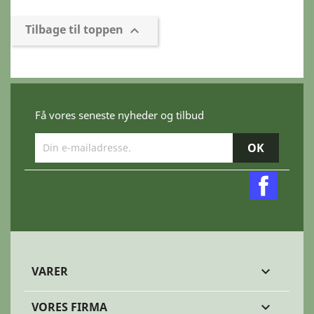
Tilbage til toppen

Få vores seneste nyheder og tilbud
Faceb
VARER

VORES FIRMA
