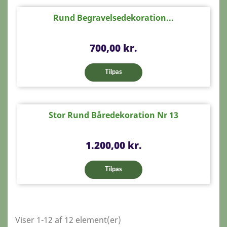
Rund Begravelsedekoration...
Pris
700,00 kr.
Tilpas
Stor Rund Båredekoration Nr 13
Pris
1.200,00 kr.
Tilpas
Viser 1-12 af 12 element(er)