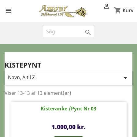

shopping_cart

Kurv

KISTEPYNT
Navn, A til Z

Viser 13-13 af 13 element(er)
Kisteranke /pynt Nr 03
Pris
1.000,00 kr.