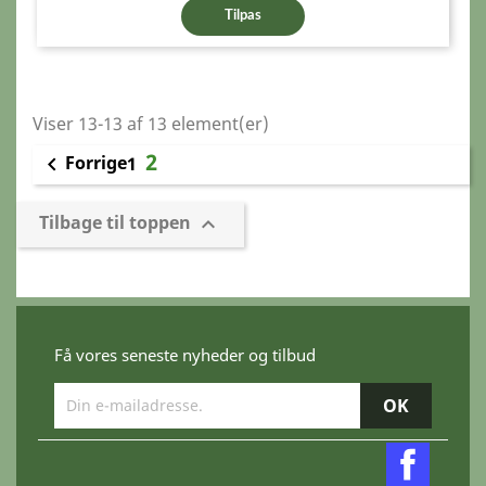
Tilpas
Viser 13-13 af 13 element(er)
2
Forrige

1
Tilbage til toppen

Få vores seneste nyheder og tilbud
Faceb