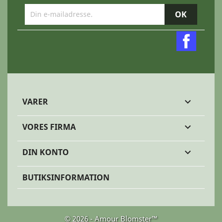
Faceb
VARER

VORES FIRMA

DIN KONTO

BUTIKSINFORMATION
© 2026 - Amour Blomster™