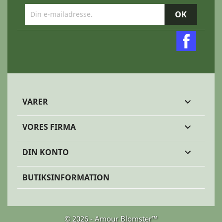
Faceb
VARER

VORES FIRMA

DIN KONTO

BUTIKSINFORMATION
© 2026 - Amour Blomster™