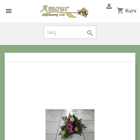

shopping_cart

Kurv
