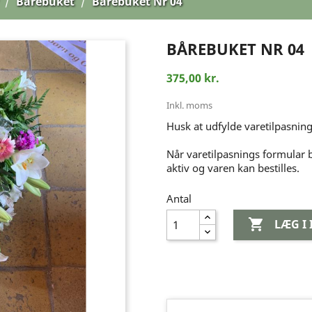
Bårebuket
Bårebuket Nr 04
BÅREBUKET NR 04
375,00 kr.
Inkl. moms
Husk at udfylde varetilpasning
Når varetilpasnings formular 
aktiv og varen kan bestilles.
Antal

LÆG I