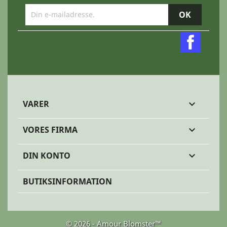
Faceb
VARER

VORES FIRMA

DIN KONTO

BUTIKSINFORMATION
© 2026 - Amour Blomster™