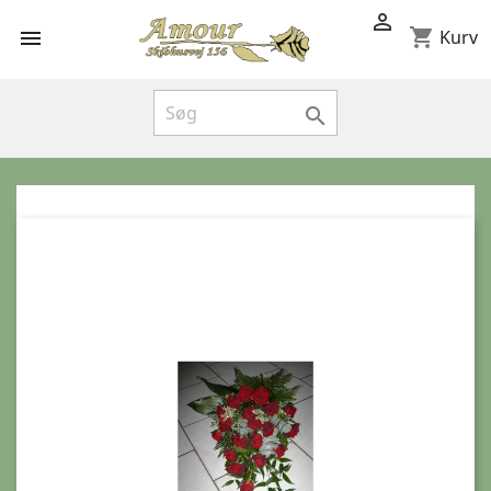

shopping_cart

Kurv
