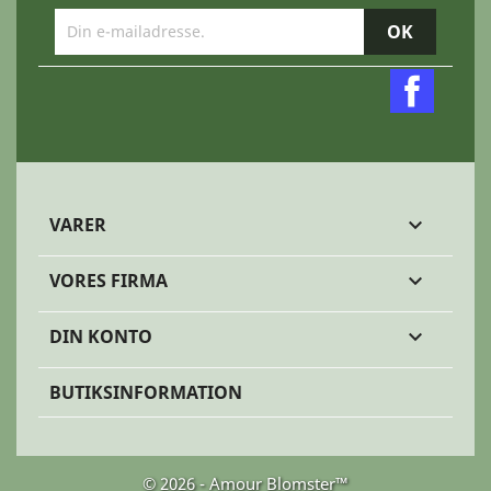
Faceb
VARER

VORES FIRMA

DIN KONTO

BUTIKSINFORMATION
© 2026 - Amour Blomster™